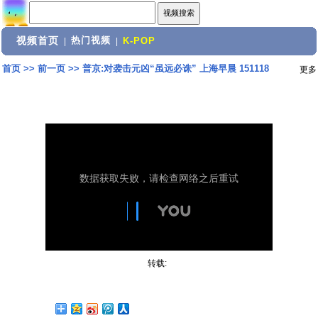
视频首页
热门视频
|
|
K-POP
首页
>>
前一页
>>
普京:对袭击元凶“虽远必诛” 上海早晨 151118
更多
转载: