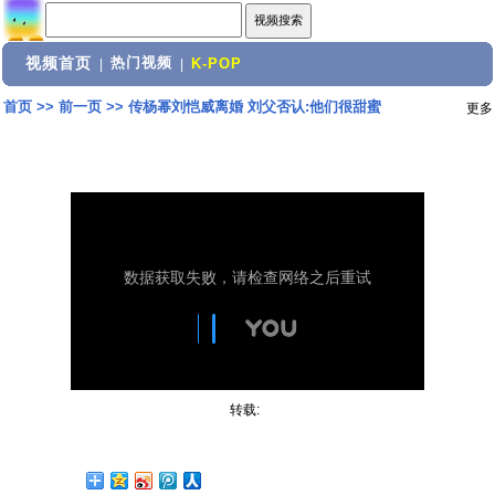
视频首页
热门视频
|
|
K-POP
首页
>>
前一页
>>
传杨幂刘恺威离婚 刘父否认:他们很甜蜜
更多
转载: