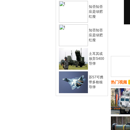
知否知否
应是绿肥
红瘦
知否知否
应是绿肥
红瘦
土耳其或
放弃S400
导弹
苏57可携
热门视频
带多枚核
导弹