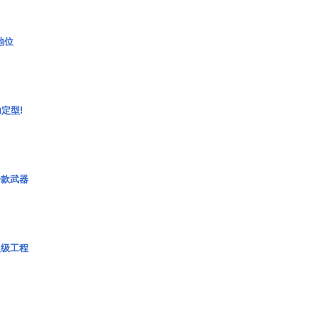
2地位
定型!
一款武器
超级工程