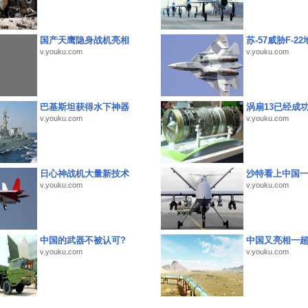
国产天鹰隐身战机亮相
苏-57威胁F-2
v.youku.com
v.youku.com
巴基斯坦获得水下神器
涡扇13已经成功
v.youku.com
v.youku.com
日心神战机大量新技术
沙特看上中国
v.youku.com
v.youku.com
中国的武器不被认可?
中国又亮相一
v.youku.com
v.youku.com