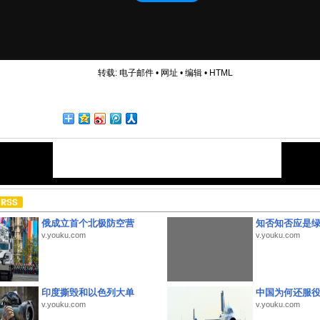
转载:
电子邮件
•
网址
•
编辑
•
HTML
俄成立首个北极防空营
知否知否应是
v.youku.com
v.youku.com
印度撕毁和以色列大单
中国为何还服
v.youku.com
v.youku.com