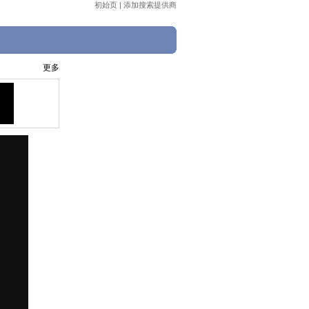
初始页
|
添加搜索提供商
更多