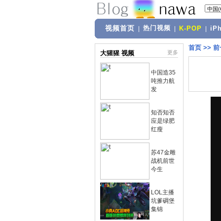
视频首页
热门视频
|
|
K-POP
|
iP
首页
>>
前
大猩猩 视频
更多
中国造35
吨推力航
发
知否知否
应是绿肥
红瘦
苏47金雕
战机前世
今生
LOL主播
坑爹碉堡
集锦