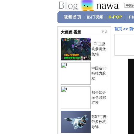
视频首页
热门视频
|
|
K-POP
|
iP
首页
>>
前
大猩猩 视频
更多
LOL主播
坑爹碉堡
集锦
中国造35
吨推力航
发
知否知否
应是绿肥
红瘦
苏57可携
带多枚核
导弹