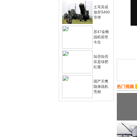
土耳其或
放弃S400
导弹
苏47金雕
战机前世
今生
知否知否
应是绿肥
红瘦
国产天鹰
热门视频
隐身战机
亮相