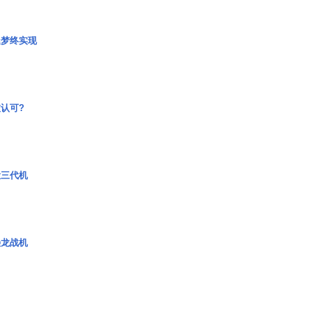
艇梦终实现
认可?
役三代机
枭龙战机