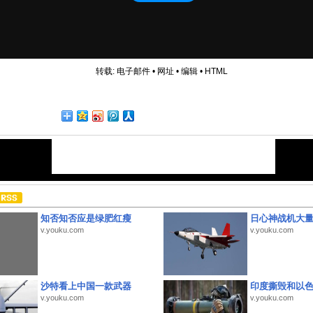
转载:
电子邮件
•
网址
•
编辑
•
HTML
知否知否应是绿肥红瘦
日心神战机大
v.youku.com
v.youku.com
沙特看上中国一款武器
印度撕毁和以
v.youku.com
v.youku.com