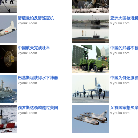
潜艇最怕反潜巡逻机
亚洲大国核潜
v.youku.com
v.youku.com
中国航天完成壮举
中国的武器不被
v.youku.com
v.youku.com
巴基斯坦获得水下神器
中国为何还服
v.youku.com
v.youku.com
俄罗斯这领域超过美国
又有国家想买
v.youku.com
v.youku.com