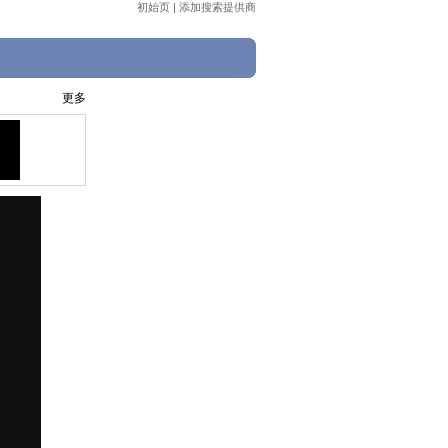
初始页
|
添加搜索提供商
更多