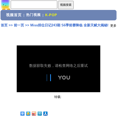
视频首页
热门视频
|
|
K-POP
首页
>>
前一页
>>
Miss排位日记243期 S6季前赛降临 全新天赋大揭秘!
更多
转载: