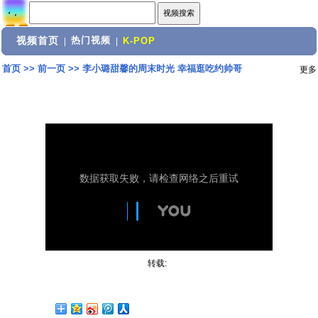
视频首页
热门视频
|
|
K-POP
首页
>>
前一页
>>
李小璐甜馨的周末时光 幸福逛吃约帅哥
更多
转载: