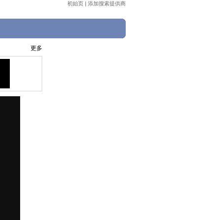
初始页
|
添加搜索提供商
更多