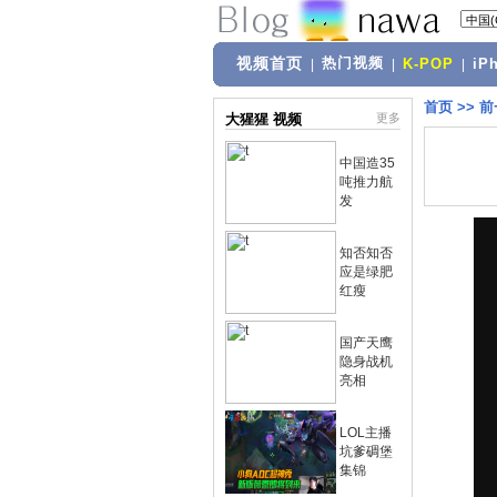
视频首页
热门视频
|
|
K-POP
|
iP
首页
>>
前
大猩猩 视频
更多
中国造35
吨推力航
发
知否知否
应是绿肥
红瘦
国产天鹰
隐身战机
亮相
LOL主播
坑爹碉堡
集锦