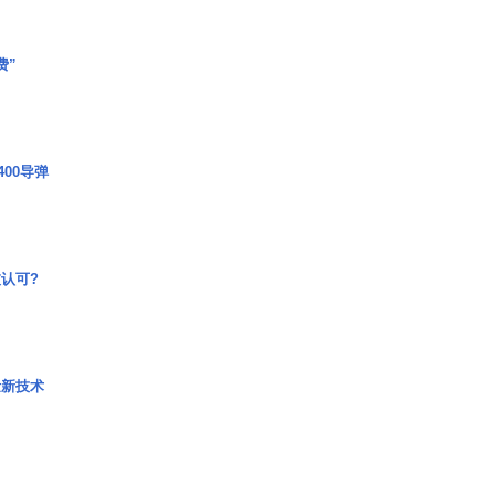
费”
00导弹
认可?
量新技术