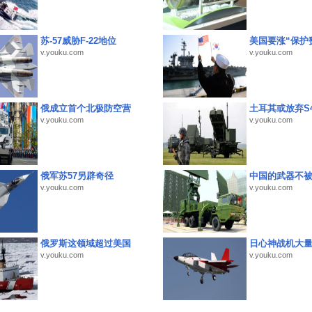
苏-57威胁F-22地位
美国要涨“保护
v.youku.com
v.youku.com
俄成立首个北极防空营
土耳其或放弃S4
v.youku.com
v.youku.com
俄军苏57另辟奇径
中国的武器不被
v.youku.com
v.youku.com
俄罗斯这领域超过美国
日心神战机大
v.youku.com
v.youku.com