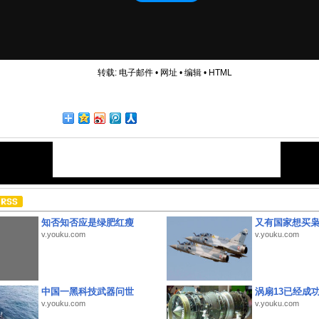
转载:
电子邮件
•
网址
•
编辑
•
HTML
知否知否应是绿肥红瘦
又有国家想买
v.youku.com
v.youku.com
中国一黑科技武器问世
涡扇13已经成功
v.youku.com
v.youku.com