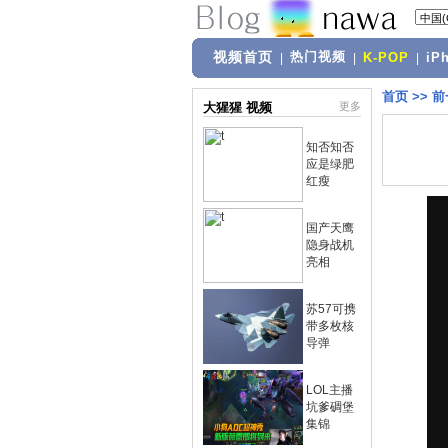
视频首页
热门视频
|
|
K-POP
|
iP
首页
>>
前
大猩猩 视频
更多
知否知否
应是绿肥
红瘦
国产天鹰
隐身战机
亮相
苏57可携
带多枚核
导弹
LOL主播
坑爹碉堡
集锦