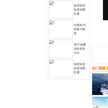
知否知否
应是绿肥
红瘦
中国造35
吨推力航
发
苏47金雕
战机前世
今生
知否知否
热门视频
应是绿肥
红瘦