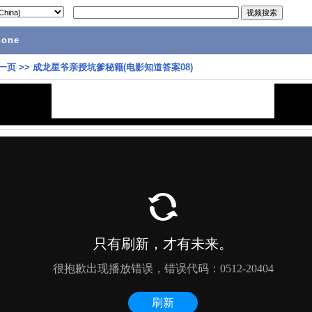
hone
一页
>>
成龙星爷亲授坑爹秘籍(电影知道答案08)