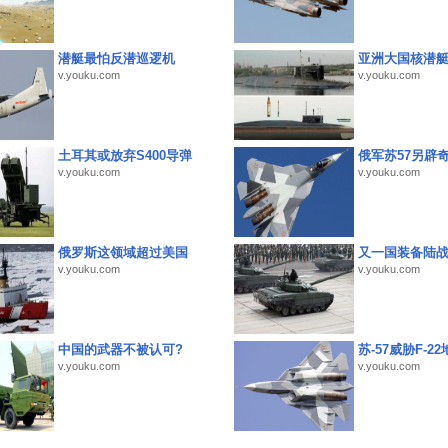
潜艇最怕反潜巡逻机
亚洲大国核潜
v.youku.com
v.youku.com
土耳其或放弃S400导弹
俄军苏57另辟
v.youku.com
v.youku.com
俄罗斯这领域超过美国
又一国装备陆
v.youku.com
v.youku.com
中国的武器不被认可?
苏-57威胁F-2
v.youku.com
v.youku.com