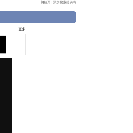
初始页
|
添加搜索提供商
更多