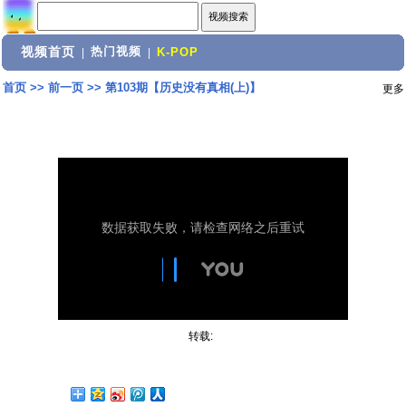
视频首页
热门视频
|
|
K-POP
首页
>>
前一页
>>
第103期【历史没有真相(上)】
更多
转载: