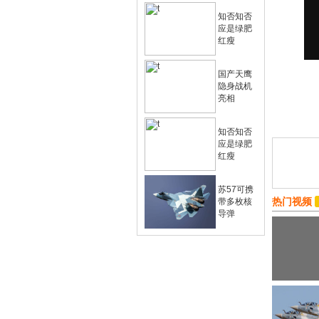
知否知否
应是绿肥
红瘦
国产天鹰
隐身战机
亮相
知否知否
应是绿肥
红瘦
苏57可携
热门视频
带多枚核
导弹