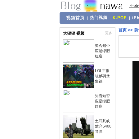
视频首页
热门视频
|
|
K-POP
|
iP
首页
>>
前
大猩猩 视频
更多
知否知否
应是绿肥
红瘦
LOL主播
坑爹碉堡
集锦
知否知否
应是绿肥
红瘦
土耳其或
放弃S400
导弹