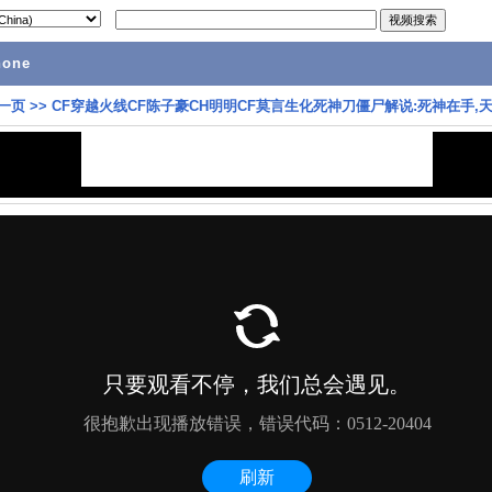
hone
一页
>>
CF穿越火线CF陈子豪CH明明CF莫言生化死神刀僵尸解说:死神在手,