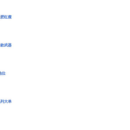
绿肥红瘦
一款武器
2地位
色列大单