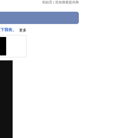
初始页
|
添加搜索提供商
天下我有。
更多