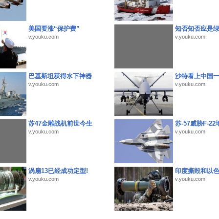
美国要涨“保护费”
知否知否应是
v.youku.com
v.youku.com
巴基斯坦获得水下神器
沙特看上中国
v.youku.com
v.youku.com
苏47金雕战机前世今生
苏-57威胁F-2
v.youku.com
v.youku.com
涡扇13已经成功定型!
印度撕毁和以
v.youku.com
v.youku.com