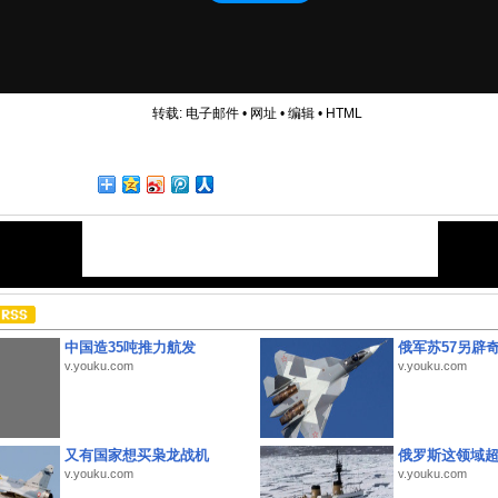
转载:
电子邮件
•
网址
•
编辑
•
HTML
中国造35吨推力航发
俄军苏57另辟
v.youku.com
v.youku.com
又有国家想买枭龙战机
俄罗斯这领域
v.youku.com
v.youku.com