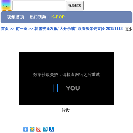
视频首页
热门视频
|
|
K-POP
首页
>>
前一页
>>
韩雪被逼发飙"大开杀戒" 跟着贝尔去冒险 20151113
更多
转载: