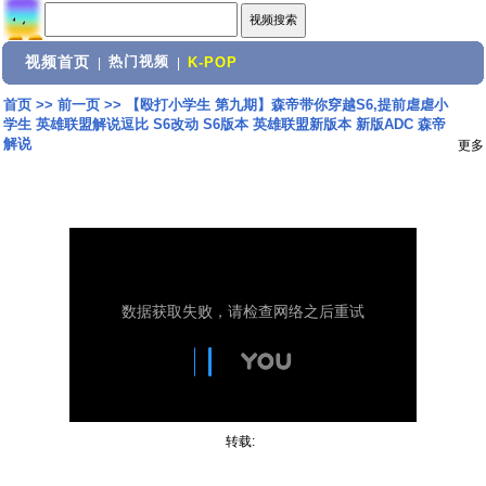
视频首页
热门视频
|
|
K-POP
首页
>>
前一页
>>
【殴打小学生 第九期】森帝带你穿越S6,提前虐虐小
学生 英雄联盟解说逗比 S6改动 S6版本 英雄联盟新版本 新版ADC 森帝
解说
更多
转载: