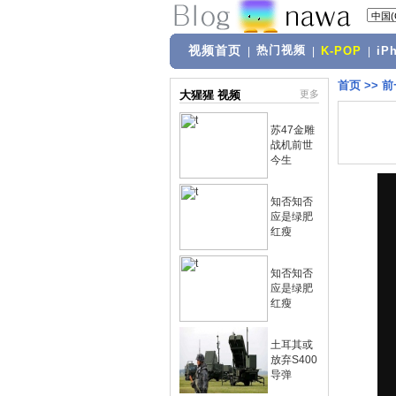
视频首页
热门视频
|
|
K-POP
|
iP
首页
>>
前
大猩猩 视频
更多
苏47金雕
战机前世
今生
知否知否
应是绿肥
红瘦
知否知否
应是绿肥
红瘦
土耳其或
放弃S400
导弹