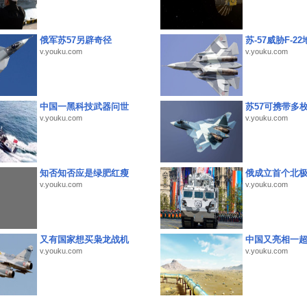
俄军苏57另辟奇径
苏-57威胁F-2
v.youku.com
v.youku.com
中国一黑科技武器问世
苏57可携带多
v.youku.com
v.youku.com
知否知否应是绿肥红瘦
俄成立首个北
v.youku.com
v.youku.com
又有国家想买枭龙战机
中国又亮相一
v.youku.com
v.youku.com