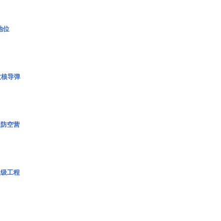
2地位
枚核导弹
极防空营
超级工程