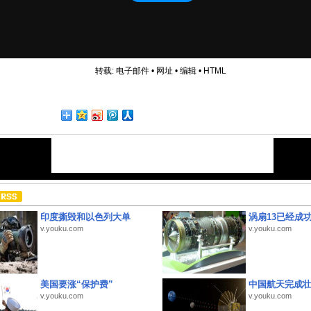
转载:
电子邮件
•
网址
•
编辑
•
HTML
印度撕毁和以色列大单
涡扇13已经成功
v.youku.com
v.youku.com
美国要涨“保护费”
中国航天完成
v.youku.com
v.youku.com