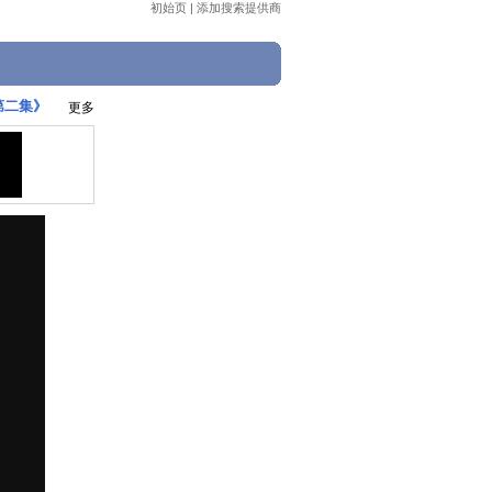
初始页
|
添加搜索提供商
 第二集》
更多