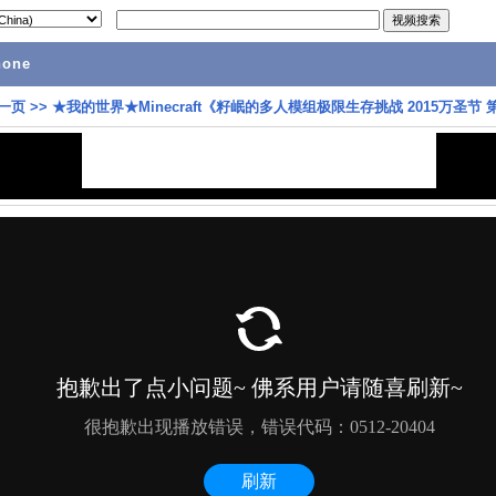
hone
一页
>>
★我的世界★Minecraft《籽岷的多人模组极限生存挑战 2015万圣节