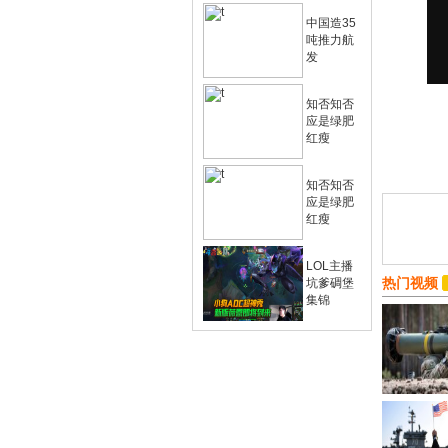
中国造35
吨推力航
发
知否知否
应是绿肥
红瘦
知否知否
应是绿肥
红瘦
LOL主播
热门视频
坑爹碉堡
集锦