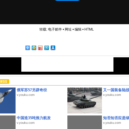
转载:
电子邮件
•
网址
•
编辑
•
HTML
俄军苏57另辟奇径
又一国装备陆
v.youku.com
v.youku.com
中国造35吨推力航发
知否知否应是
v.youku.com
v.youku.com