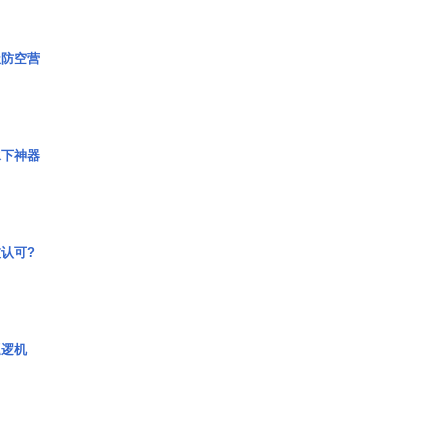
极防空营
水下神器
认可?
巡逻机