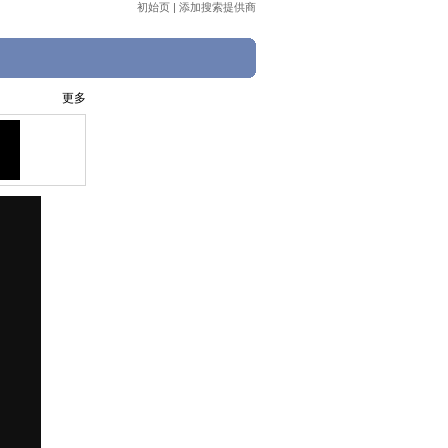
初始页
|
添加搜索提供商
更多