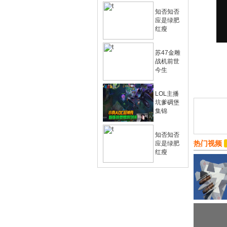
知否知否
应是绿肥
红瘦
苏47金雕
战机前世
今生
LOL主播
坑爹碉堡
集锦
知否知否
热门视频
应是绿肥
红瘦