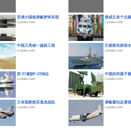
亚洲大国核潜艇梦终实现
俄成立首个北
v.youku.com
v.youku.com
中国又亮相一超级工程
巴基斯坦获得
v.youku.com
v.youku.com
苏-57威胁F-22地位
中国的武器不被
v.youku.com
v.youku.com
又有国家想买枭龙战机
潜艇最怕反潜
v.youku.com
v.youku.com