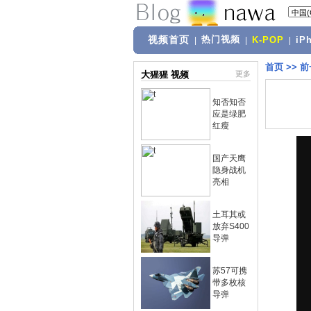
视频首页
热门视频
|
|
K-POP
|
iP
首页
>>
前
大猩猩 视频
更多
知否知否
应是绿肥
红瘦
国产天鹰
隐身战机
亮相
土耳其或
放弃S400
导弹
苏57可携
带多枚核
导弹