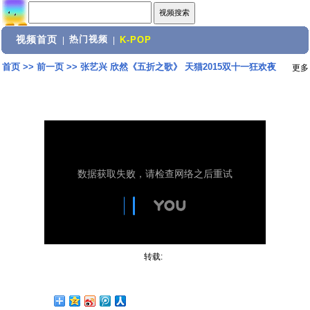
视频首页
热门视频
|
|
K-POP
首页
>>
前一页
>>
张艺兴 欣然《五折之歌》 天猫2015双十一狂欢夜
更多
转载: