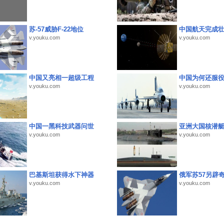
苏-57威胁F-22地位
中国航天完成
v.youku.com
v.youku.com
中国又亮相一超级工程
中国为何还服
v.youku.com
v.youku.com
中国一黑科技武器问世
亚洲大国核潜
v.youku.com
v.youku.com
巴基斯坦获得水下神器
俄军苏57另辟
v.youku.com
v.youku.com