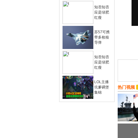
知否知否
应是绿肥
红瘦
苏57可携
带多枚核
导弹
知否知否
应是绿肥
红瘦
LOL主播
热门视频
坑爹碉堡
集锦