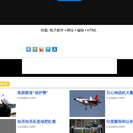
转载:
电子邮件
•
网址
•
编辑
•
HTML
美国要涨“保护费”
日心神战机大
v.youku.com
v.youku.com
知否知否应是绿肥红瘦
印度撕毁和以
v.youku.com
v.youku.com