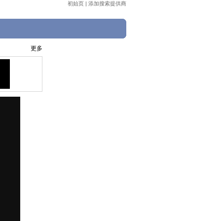
初始页
|
添加搜索提供商
更多