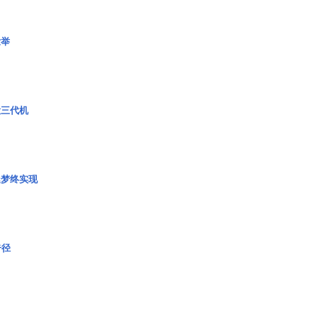
壮举
役三代机
艇梦终实现
奇径