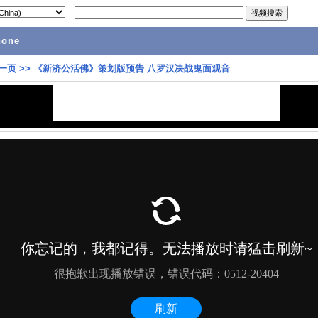
hone
一页
>>
《新济公活佛》策划版预告 八罗汉决战鬼面观音