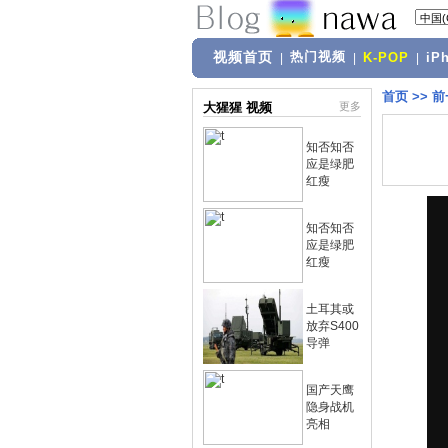
视频首页
热门视频
|
|
K-POP
|
iP
首页
>>
前
大猩猩 视频
更多
知否知否
应是绿肥
红瘦
知否知否
应是绿肥
红瘦
土耳其或
放弃S400
导弹
国产天鹰
隐身战机
亮相