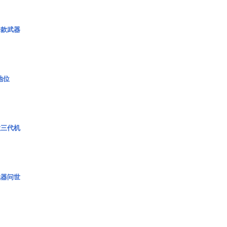
一款武器
2地位
役三代机
武器问世