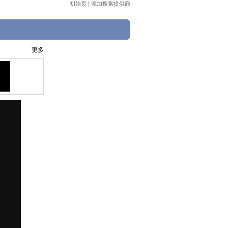
初始页
|
添加搜索提供商
更多