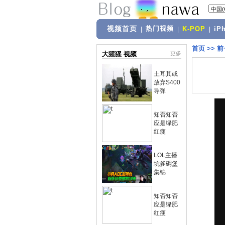
视频首页
热门视频
|
|
K-POP
|
iP
首页
>>
前
大猩猩 视频
更多
土耳其或
放弃S400
导弹
知否知否
应是绿肥
红瘦
LOL主播
坑爹碉堡
集锦
知否知否
应是绿肥
红瘦