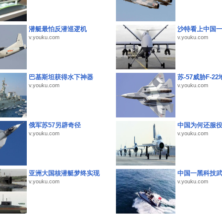
潜艇最怕反潜巡逻机
沙特看上中国
v.youku.com
v.youku.com
巴基斯坦获得水下神器
苏-57威胁F-2
v.youku.com
v.youku.com
俄军苏57另辟奇径
中国为何还服
v.youku.com
v.youku.com
亚洲大国核潜艇梦终实现
中国一黑科技
v.youku.com
v.youku.com