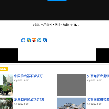
转载:
电子邮件
•
网址
•
编辑
•
HTML
中国的武器不被认可?
知否知否应是
v.youku.com
v.youku.com
涡扇13已经成功定型!
又有国家想买
v.youku.com
v.youku.com