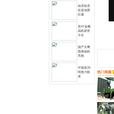
知否知否
应是绿肥
红瘦
苏47金雕
战机前世
今生
国产天鹰
隐身战机
亮相
中国造35
热门视频
吨推力航
发