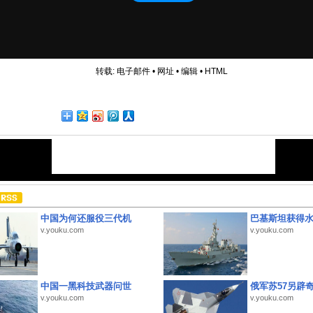
转载:
电子邮件
•
网址
•
编辑
•
HTML
中国为何还服役三代机
巴基斯坦获得
v.youku.com
v.youku.com
中国一黑科技武器问世
俄军苏57另辟
v.youku.com
v.youku.com