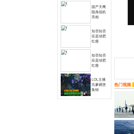
国产天鹰
隐身战机
亮相
知否知否
应是绿肥
红瘦
知否知否
应是绿肥
红瘦
LOL主播
热门视频
坑爹碉堡
集锦