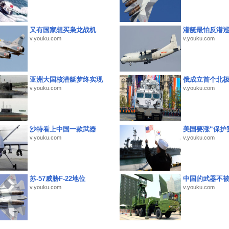
又有国家想买枭龙战机
潜艇最怕反潜
v.youku.com
v.youku.com
亚洲大国核潜艇梦终实现
俄成立首个北
v.youku.com
v.youku.com
沙特看上中国一款武器
美国要涨“保护
v.youku.com
v.youku.com
苏-57威胁F-22地位
中国的武器不被
v.youku.com
v.youku.com