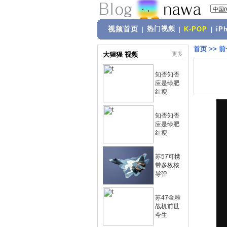
视频首页
热门视频
|
|
K-POP
|
iP
首页
>>
前
大猩猩 视频
更多
知否知否
应是绿肥
红瘦
知否知否
应是绿肥
红瘦
苏57可携
带多枚核
导弹
苏47金雕
战机前世
今生