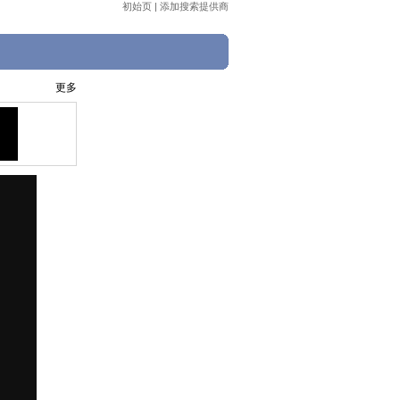
初始页
|
添加搜索提供商
更多