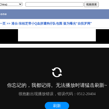
hone
一页
>>
港台:张柏芝带小Q血拼遭狗仔队包围 疑为曝光“自投罗网”