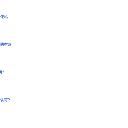
巡逻机
极防空营
费”
认可?