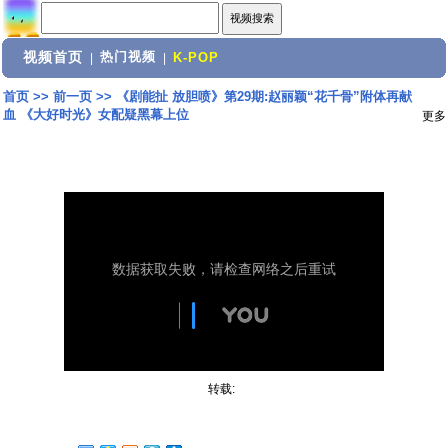
视频首页
热门视频
|
|
K-POP
首页
>>
前一页
>>
《剧能扯 放胆喷》第29期:赵丽颖“花千骨”附体再献
血 《大好时光》女配疑黑幕上位
更多
转载: