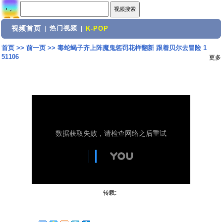
视频首页
热门视频
|
|
K-POP
首页
>>
前一页
>>
毒蛇蝎子齐上阵魔鬼惩罚花样翻新 跟着贝尔去冒险 1
51106
更多
转载: