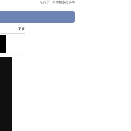
初始页
|
添加搜索提供商
更多