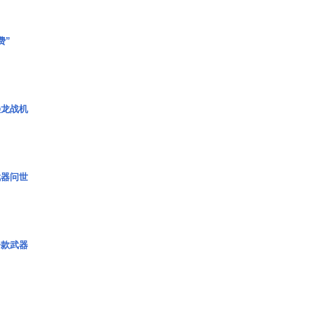
费”
枭龙战机
武器问世
一款武器