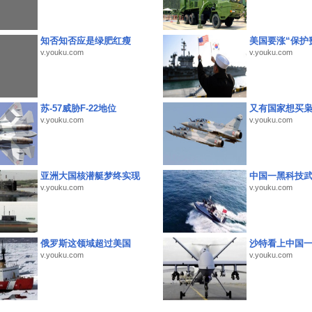
知否知否应是绿肥红瘦
美国要涨“保护
v.youku.com
v.youku.com
苏-57威胁F-22地位
又有国家想买
v.youku.com
v.youku.com
亚洲大国核潜艇梦终实现
中国一黑科技
v.youku.com
v.youku.com
俄罗斯这领域超过美国
沙特看上中国
v.youku.com
v.youku.com