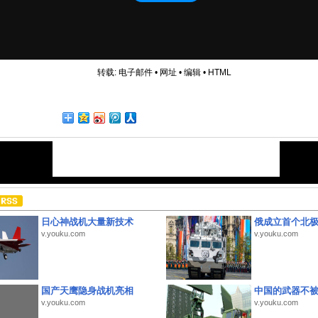
转载:
电子邮件
•
网址
•
编辑
•
HTML
日心神战机大量新技术
俄成立首个北
v.youku.com
v.youku.com
国产天鹰隐身战机亮相
中国的武器不被
v.youku.com
v.youku.com