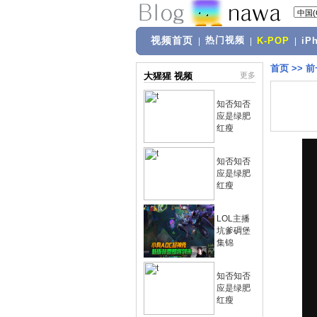
视频首页
热门视频
|
|
K-POP
|
iP
首页
>>
前
大猩猩 视频
更多
知否知否
应是绿肥
红瘦
知否知否
应是绿肥
红瘦
LOL主播
坑爹碉堡
集锦
知否知否
应是绿肥
红瘦