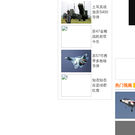
土耳其或
放弃S400
导弹
苏47金雕
战机前世
今生
苏57可携
带多枚核
导弹
知否知否
热门视频
应是绿肥
红瘦