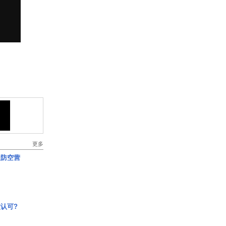
更多
极防空营
认可?