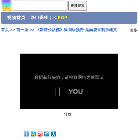
视频首页
热门视频
|
|
K-POP
首页
>>
前一页
>>
《新济公活佛》策划版预告 鬼面观音刺杀建文
更多
转载: