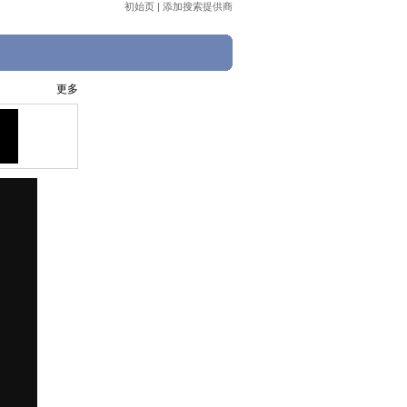
初始页
|
添加搜索提供商
更多