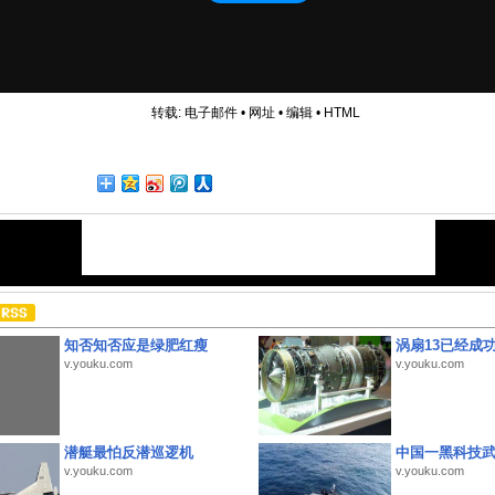
转载:
电子邮件
•
网址
•
编辑
•
HTML
知否知否应是绿肥红瘦
涡扇13已经成功
v.youku.com
v.youku.com
潜艇最怕反潜巡逻机
中国一黑科技
v.youku.com
v.youku.com