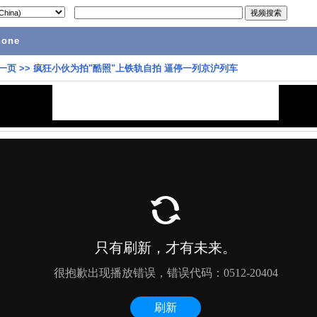
hone
一页
>>
疯狂小伙为拍"酷照"上铁轨自拍 逼停一列京沪列车