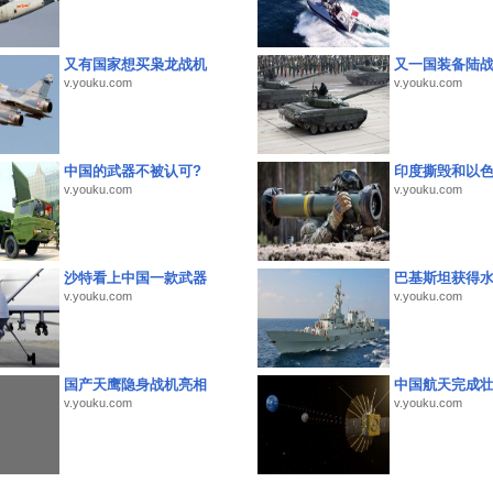
又有国家想买枭龙战机
又一国装备陆
v.youku.com
v.youku.com
中国的武器不被认可?
印度撕毁和以
v.youku.com
v.youku.com
沙特看上中国一款武器
巴基斯坦获得
v.youku.com
v.youku.com
国产天鹰隐身战机亮相
中国航天完成
v.youku.com
v.youku.com