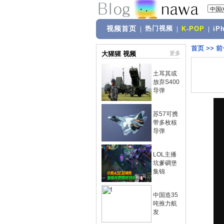
视频首页
热门视频
|
|
K-POP
|
iP
首页
>>
前
大猩猩 视频
更多
土耳其或
放弃S400
导弹
苏57可携
带多枚核
导弹
LOL主播
坑爹碉堡
集锦
中国造35
吨推力航
发