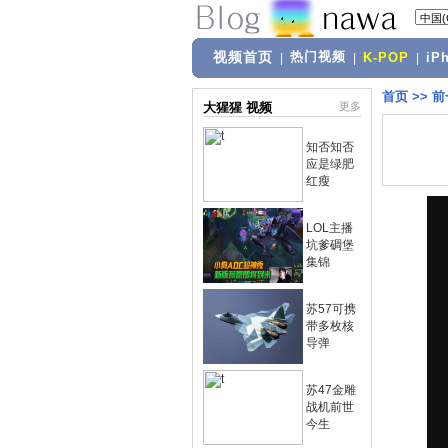
视频首页
热门视频
|
|
K-POP
|
iP
首页
>>
前
大猩猩 视频
更多
知否知否
应是绿肥
红瘦
LOL主播
坑爹碉堡
集锦
苏57可携
带多枚核
导弹
苏47金雕
战机前世
今生