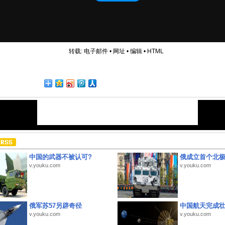
转载:
电子邮件
•
网址
•
编辑
•
HTML
中国的武器不被认可?
俄成立首个北
v.youku.com
v.youku.com
俄军苏57另辟奇径
中国航天完成
v.youku.com
v.youku.com