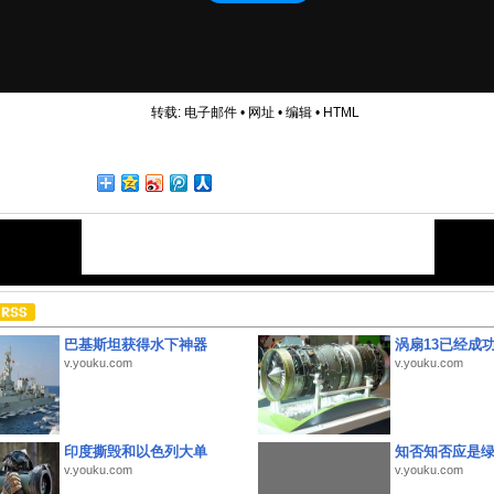
转载:
电子邮件
•
网址
•
编辑
•
HTML
巴基斯坦获得水下神器
涡扇13已经成功
v.youku.com
v.youku.com
印度撕毁和以色列大单
知否知否应是
v.youku.com
v.youku.com