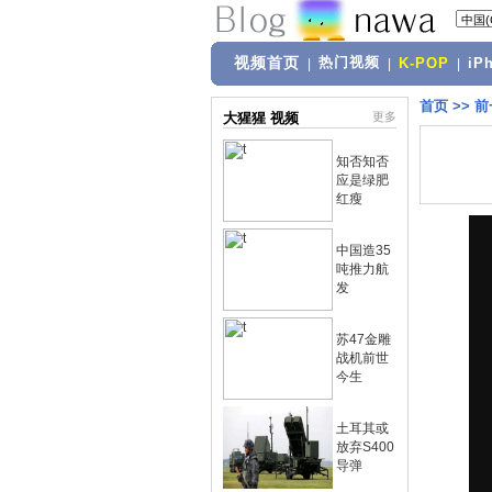
视频首页
热门视频
|
|
K-POP
|
iP
首页
>>
前
大猩猩 视频
更多
知否知否
应是绿肥
红瘦
中国造35
吨推力航
发
苏47金雕
战机前世
今生
土耳其或
放弃S400
导弹