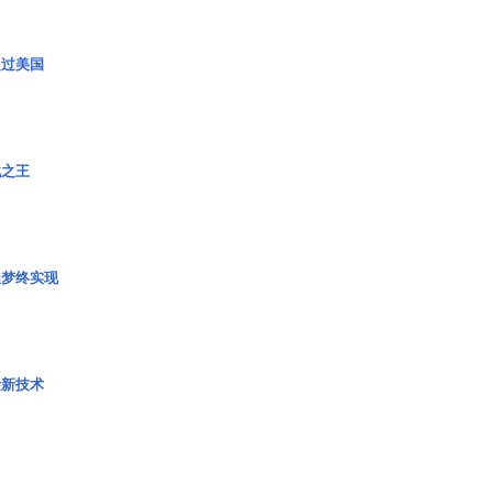
超过美国
战之王
艇梦终实现
量新技术