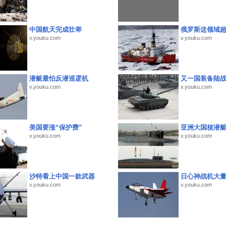
中国航天完成壮举
俄罗斯这领域
v.youku.com
v.youku.com
潜艇最怕反潜巡逻机
又一国装备陆
v.youku.com
v.youku.com
美国要涨“保护费”
亚洲大国核潜
v.youku.com
v.youku.com
沙特看上中国一款武器
日心神战机大
v.youku.com
v.youku.com