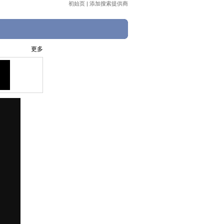
初始页
|
添加搜索提供商
更多