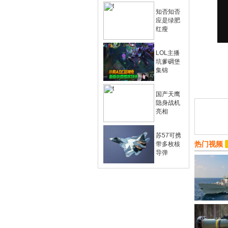
知否知否
应是绿肥
红瘦
LOL主播
坑爹碉堡
集锦
国产天鹰
隐身战机
亮相
苏57可携
热门视频
带多枚核
导弹