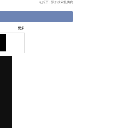
初始页
|
添加搜索提供商
更多