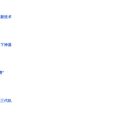
量新技术
水下神器
费”
役三代机