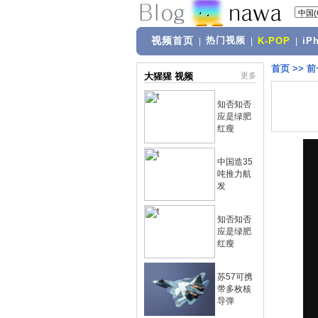
视频首页
热门视频
|
|
K-POP
|
iP
首页
>>
前
大猩猩 视频
更多
知否知否
应是绿肥
红瘦
中国造35
吨推力航
发
知否知否
应是绿肥
红瘦
苏57可携
带多枚核
导弹