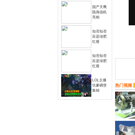
国产天鹰
隐身战机
亮相
知否知否
应是绿肥
红瘦
知否知否
应是绿肥
红瘦
LOL主播
热门视频
坑爹碉堡
集锦