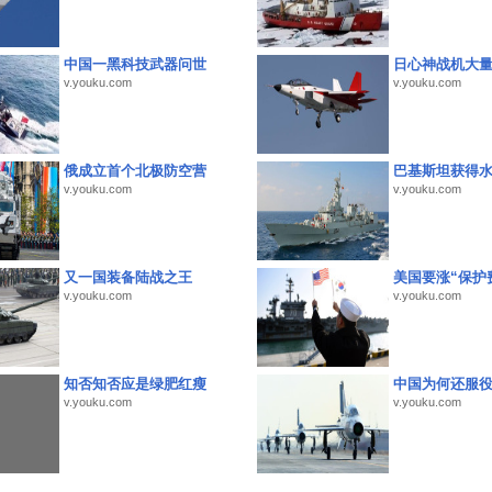
中国一黑科技武器问世
日心神战机大
v.youku.com
v.youku.com
俄成立首个北极防空营
巴基斯坦获得
v.youku.com
v.youku.com
又一国装备陆战之王
美国要涨“保护
v.youku.com
v.youku.com
知否知否应是绿肥红瘦
中国为何还服
v.youku.com
v.youku.com