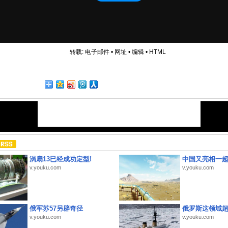
转载:
电子邮件
•
网址
•
编辑
•
HTML
涡扇13已经成功定型!
中国又亮相一
v.youku.com
v.youku.com
俄军苏57另辟奇径
俄罗斯这领域
v.youku.com
v.youku.com