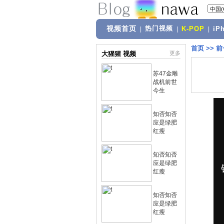
视频首页
热门视频
|
|
K-POP
|
iP
首页
>>
前
大猩猩 视频
更多
苏47金雕
战机前世
今生
知否知否
应是绿肥
红瘦
知否知否
应是绿肥
红瘦
知否知否
应是绿肥
红瘦