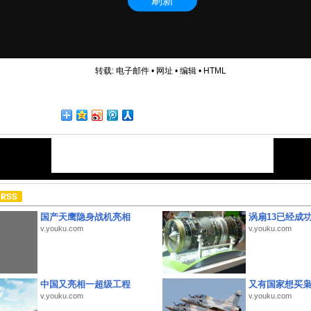
转载:
电子邮件
•
网址
•
编辑
•
HTML
国产天鹰隐身战机亮相
涡扇13已经成功
v.youku.com
v.youku.com
中国又亮相一超级工程
又有国家想买
v.youku.com
v.youku.com