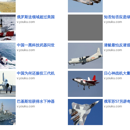
俄罗斯这领域超过美国
知否知否应是
v.youku.com
v.youku.com
中国一黑科技武器问世
潜艇最怕反潜
v.youku.com
v.youku.com
中国为何还服役三代机
日心神战机大
v.youku.com
v.youku.com
巴基斯坦获得水下神器
俄军苏57另辟
v.youku.com
v.youku.com