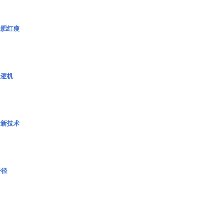
绿肥红瘦
巡逻机
量新技术
奇径