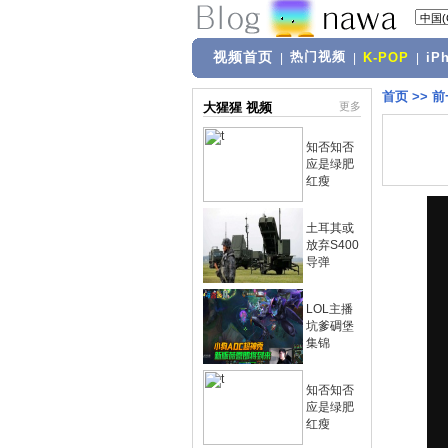
视频首页
热门视频
|
|
K-POP
|
iP
首页
>>
前
大猩猩 视频
更多
知否知否
应是绿肥
红瘦
土耳其或
放弃S400
导弹
LOL主播
坑爹碉堡
集锦
知否知否
应是绿肥
红瘦