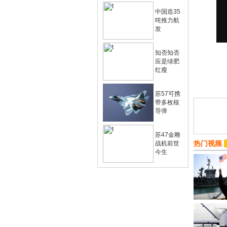
中国造35
吨推力航
发
知否知否
应是绿肥
红瘦
苏57可携
带多枚核
导弹
苏47金雕
热门视频
战机前世
今生