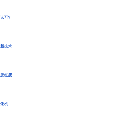
认可?
量新技术
绿肥红瘦
巡逻机