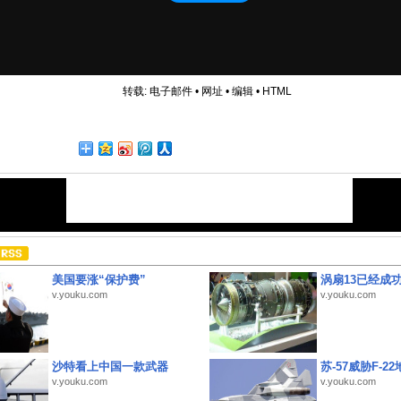
转载:
电子邮件
•
网址
•
编辑
•
HTML
美国要涨“保护费”
涡扇13已经成功
v.youku.com
v.youku.com
沙特看上中国一款武器
苏-57威胁F-2
v.youku.com
v.youku.com