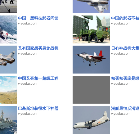
中国一黑科技武器问世
中国的武器不被
v.youku.com
v.youku.com
又有国家想买枭龙战机
日心神战机大
v.youku.com
v.youku.com
中国又亮相一超级工程
知否知否应是
v.youku.com
v.youku.com
巴基斯坦获得水下神器
潜艇最怕反潜
v.youku.com
v.youku.com