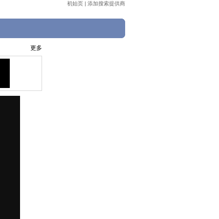
初始页
|
添加搜索提供商
更多