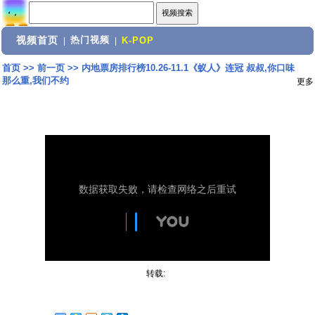
视频首页
热门视频
|
|
K-POP
首页
>>
前一页
>>
内地票房排行榜10.26-11.1《蚁人》连冠 叔叔,你口味
那么重,我们不约
更多
转载: