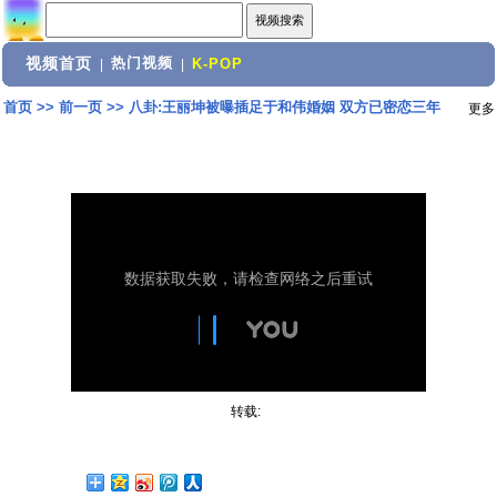
视频首页
热门视频
|
|
K-POP
首页
>>
前一页
>>
八卦:王丽坤被曝插足于和伟婚姻 双方已密恋三年
更多
转载: