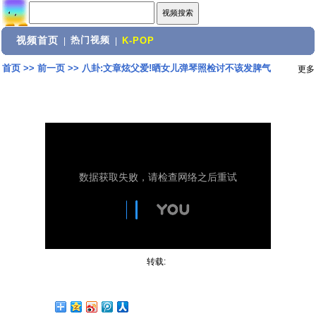
视频首页
热门视频
|
|
K-POP
首页
>>
前一页
>>
八卦:文章炫父爱!晒女儿弹琴照检讨不该发脾气
更多
转载: