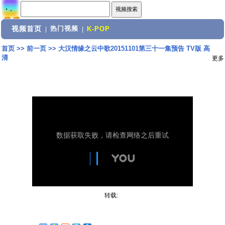
视频首页
热门视频
|
|
K-POP
首页
>>
前一页
>>
大汉情缘之云中歌20151101第三十一集预告 TV版 高
清
更多
转载: