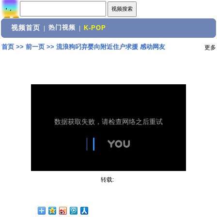
视频首页
热门视频
|
|
K-POP
首页
>>
前一页
>>
流浪狗叼弃婴向附近住户求援 感动网友
更多
转载: