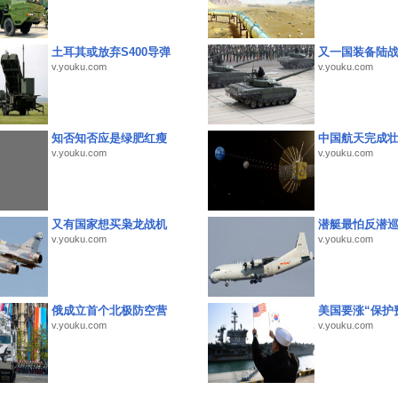
土耳其或放弃S400导弹
又一国装备陆
v.youku.com
v.youku.com
知否知否应是绿肥红瘦
中国航天完成
v.youku.com
v.youku.com
又有国家想买枭龙战机
潜艇最怕反潜
v.youku.com
v.youku.com
俄成立首个北极防空营
美国要涨“保护
v.youku.com
v.youku.com