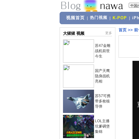
视频首页
热门视频
|
|
K-POP
|
iP
首页
>>
前
大猩猩 视频
更多
苏47金雕
战机前世
今生
国产天鹰
隐身战机
亮相
苏57可携
带多枚核
导弹
LOL主播
坑爹碉堡
集锦