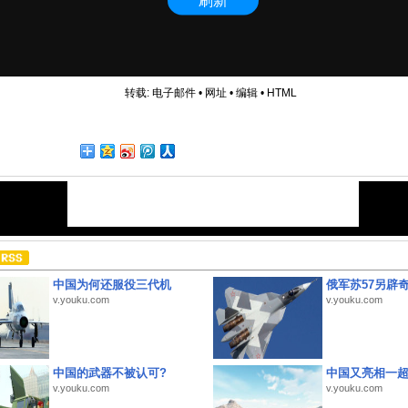
转载:
电子邮件
•
网址
•
编辑
•
HTML
中国为何还服役三代机
俄军苏57另辟
v.youku.com
v.youku.com
中国的武器不被认可?
中国又亮相一
v.youku.com
v.youku.com