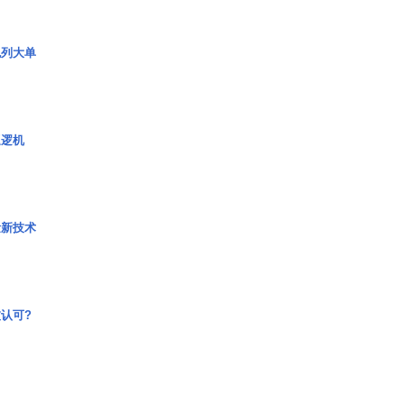
色列大单
巡逻机
量新技术
认可?