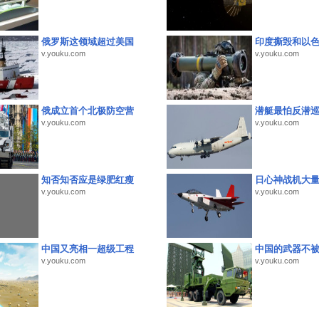
俄罗斯这领域超过美国
印度撕毁和以
v.youku.com
v.youku.com
俄成立首个北极防空营
潜艇最怕反潜
v.youku.com
v.youku.com
知否知否应是绿肥红瘦
日心神战机大
v.youku.com
v.youku.com
中国又亮相一超级工程
中国的武器不被
v.youku.com
v.youku.com