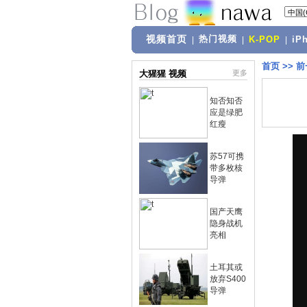
视频首页
热门视频
|
|
K-POP
|
iP
首页
>>
前
大猩猩 视频
更多
知否知否
应是绿肥
红瘦
苏57可携
带多枚核
导弹
国产天鹰
隐身战机
亮相
土耳其或
放弃S400
导弹