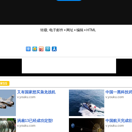
转载:
电子邮件
•
网址
•
编辑
•
HTML
又有国家想买枭龙战机
中国一黑科技
v.youku.com
v.youku.com
涡扇13已经成功定型!
中国航天完成
v.youku.com
v.youku.com