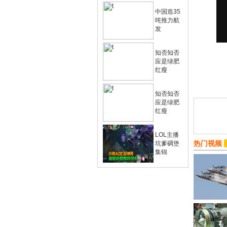
中国造35
吨推力航
发
知否知否
应是绿肥
红瘦
知否知否
应是绿肥
红瘦
LOL主播
热门视频
坑爹碉堡
集锦