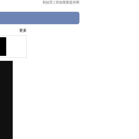
初始页
|
添加搜索提供商
更多