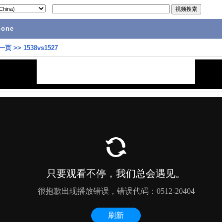
hone
一页
>>
1538vs1527