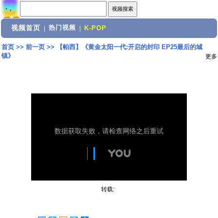
视频首页
热门视频
|
|
K-POP
首页
>>
前一页
>>
【帕西】《黄金太阳一代:开启的封印 EP25最后的城
镇》
更多
转载: