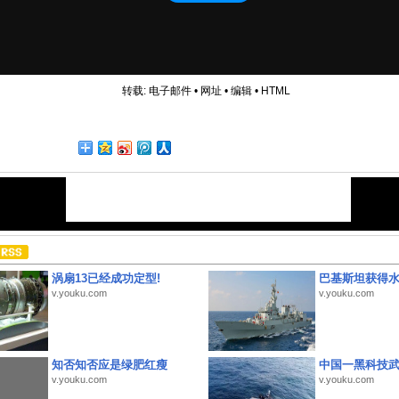
转载:
电子邮件
•
网址
•
编辑
•
HTML
涡扇13已经成功定型!
巴基斯坦获得
v.youku.com
v.youku.com
知否知否应是绿肥红瘦
中国一黑科技
v.youku.com
v.youku.com