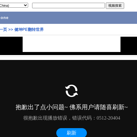
hone
一页
>>
健坤PE翻转世界