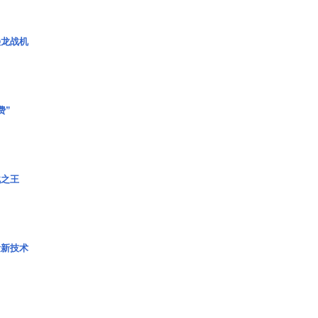
枭龙战机
费”
战之王
量新技术