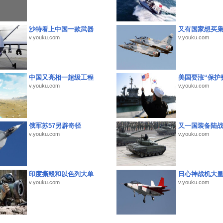
沙特看上中国一款武器
又有国家想买
v.youku.com
v.youku.com
中国又亮相一超级工程
美国要涨“保护
v.youku.com
v.youku.com
俄军苏57另辟奇径
又一国装备陆
v.youku.com
v.youku.com
印度撕毁和以色列大单
日心神战机大
v.youku.com
v.youku.com