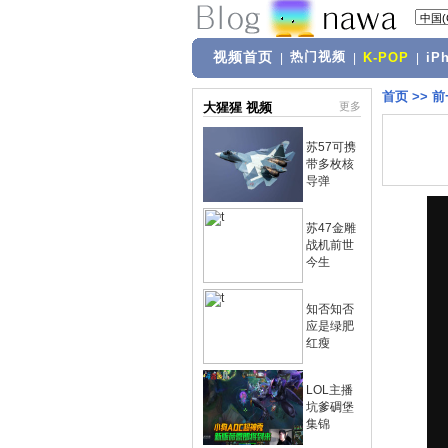
视频首页
热门视频
|
|
K-POP
|
iP
首页
>>
前
大猩猩 视频
更多
苏57可携
带多枚核
导弹
苏47金雕
战机前世
今生
知否知否
应是绿肥
红瘦
LOL主播
坑爹碉堡
集锦