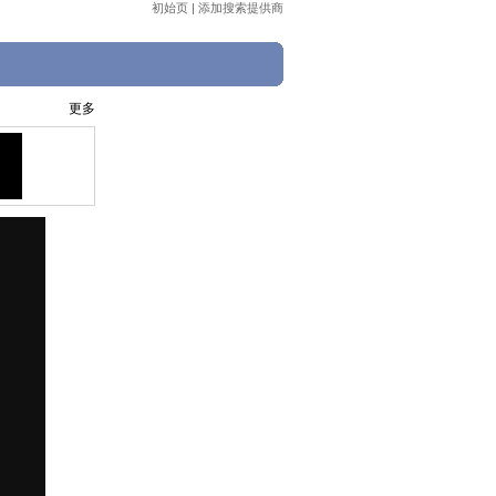
初始页
|
添加搜索提供商
更多