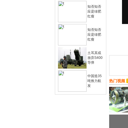
知否知否
应是绿肥
红瘦
知否知否
应是绿肥
红瘦
土耳其或
放弃S400
导弹
中国造35
热门视频
吨推力航
发