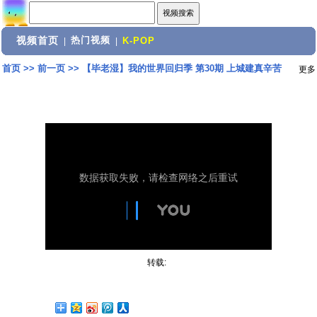
视频首页
热门视频
|
|
K-POP
首页
>>
前一页
>>
【毕老湿】我的世界回归季 第30期 上城建真辛苦
更多
转载: