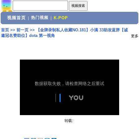
视频首页
热门视频
|
|
K-POP
首页
>>
前一页
>>
【金牌录制私人收藏NO.181】小满 33助攻蓝胖【诚
邀冠名赞助位】dota 第一视角
更多
转载: