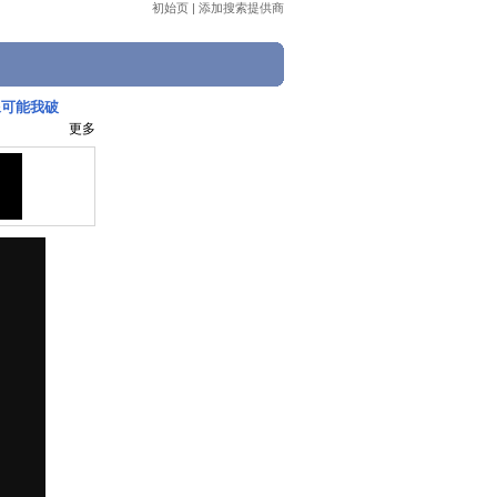
初始页
|
添加搜索提供商
好像可能我破
更多