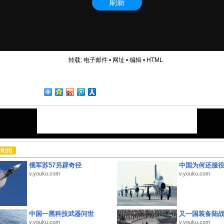
转载:
电子邮件
•
网址
•
编辑
•
HTML
俄军苏57另辟奇径
中国为何还服
v.youku.com
v.youku.com
中国一黑科技武器问世
又一国装备陆
v.youku.com
v.youku.com