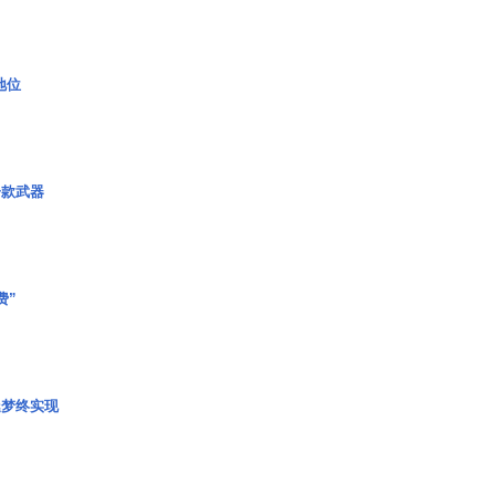
2地位
一款武器
费”
艇梦终实现