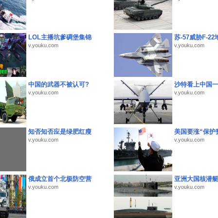
LOL主播坑爹碉堡集锦
苏-57威胁F-2
v.youku.com
v.youku.com
中国的武器不被认可?
沙特看上中国
v.youku.com
v.youku.com
知否知否应是绿肥红瘦
美国要涨“保护
v.youku.com
v.youku.com
俄成立首个北极防空营
亚洲大国核潜
v.youku.com
v.youku.com