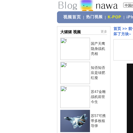
视频首页
热门视频
|
|
K-POP
|
iP
首页
>>
前
大猩猩 视频
更多
坏了方块~
国产天鹰
隐身战机
亮相
知否知否
应是绿肥
红瘦
苏47金雕
战机前世
今生
苏57可携
带多枚核
导弹