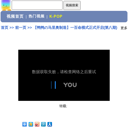
视频首页
热门视频
|
|
K-POP
首页
>>
前一页
>>
【鸭鸭の马里奥制造】一百命模式正式开启(第八期)
更多
转载: