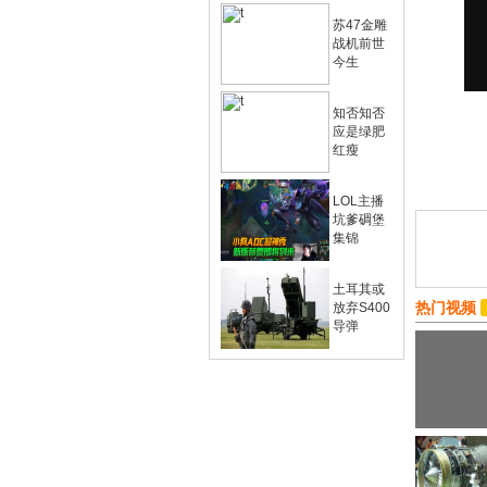
苏47金雕
战机前世
今生
知否知否
应是绿肥
红瘦
LOL主播
坑爹碉堡
集锦
土耳其或
热门视频
放弃S400
导弹