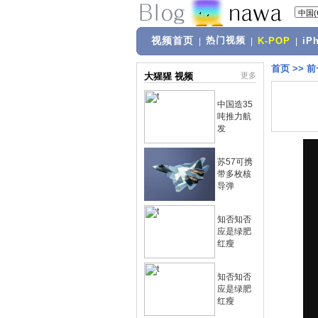
视频首页
热门视频
|
|
K-POP
|
iP
首页
>>
前
大猩猩 视频
更多
中国造35
吨推力航
发
苏57可携
带多枚核
导弹
知否知否
应是绿肥
红瘦
知否知否
应是绿肥
红瘦