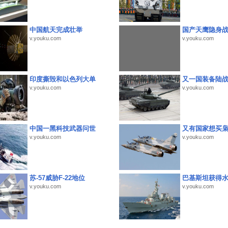
中国航天完成壮举
国产天鹰隐身
v.youku.com
v.youku.com
印度撕毁和以色列大单
又一国装备陆
v.youku.com
v.youku.com
中国一黑科技武器问世
又有国家想买
v.youku.com
v.youku.com
苏-57威胁F-22地位
巴基斯坦获得
v.youku.com
v.youku.com