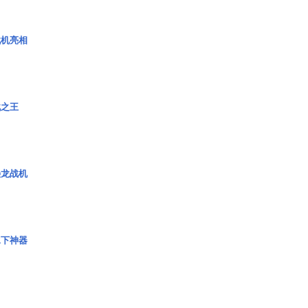
战机亮相
战之王
枭龙战机
水下神器