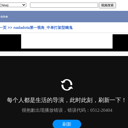
hone
一页
>>
nadadota第一视角_中单打架型幽鬼