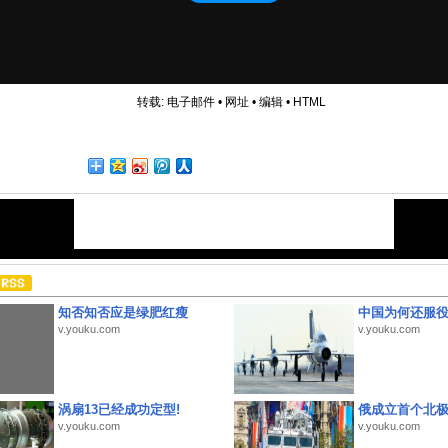
转载:
电子邮件
•
网址
•
编辑
•
HTML
知否知否应是绿肥红瘦
中国为何还服
v.youku.com
v.youku.com
涡扇13已经成功定型!
俄成立首个北
v.youku.com
v.youku.com