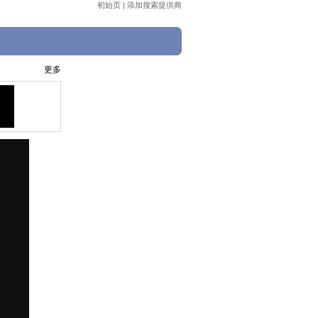
初始页
|
添加搜索提供商
更多