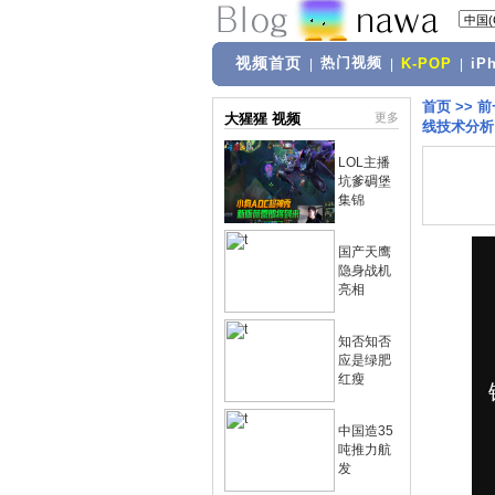
视频首页
热门视频
|
|
K-POP
|
iP
首页
>>
前
大猩猩 视频
更多
线技术分析
LOL主播
坑爹碉堡
集锦
国产天鹰
隐身战机
亮相
知否知否
应是绿肥
红瘦
中国造35
吨推力航
发