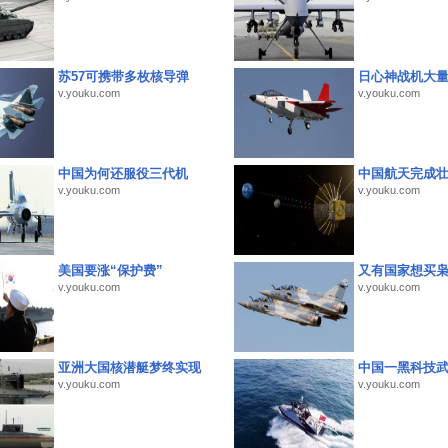
苏57可携带多枚核导弹
日心神战机大
v.youku.com
v.youku.com
中国为何还服役三代机
中国航天完成
v.youku.com
v.youku.com
美国要涨“保护费”
又有国家想买
v.youku.com
v.youku.com
亚洲大国核潜艇梦终实现
中国一黑科技
v.youku.com
v.youku.com