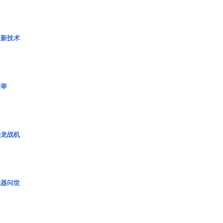
量新技术
壮举
枭龙战机
武器问世