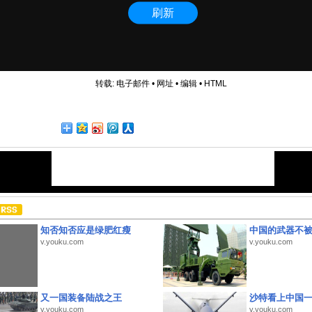
转载:
电子邮件
•
网址
•
编辑
•
HTML
知否知否应是绿肥红瘦
中国的武器不被
v.youku.com
v.youku.com
又一国装备陆战之王
沙特看上中国
v.youku.com
v.youku.com