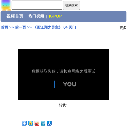
视频首页
热门视频
|
|
K-POP
首页
>>
前一页
>>
《画江湖之灵主》 04 灭门
更多
转载: