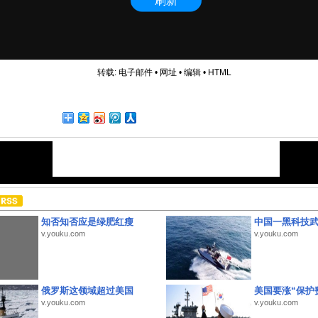
转载:
电子邮件
•
网址
•
编辑
•
HTML
知否知否应是绿肥红瘦
中国一黑科技
v.youku.com
v.youku.com
俄罗斯这领域超过美国
美国要涨“保护
v.youku.com
v.youku.com