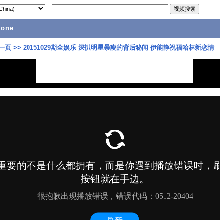
hone
一页
>>
20151029期全娱乐 深扒明星暴瘦的背后秘闻 伊能静祝福哈林新恋情