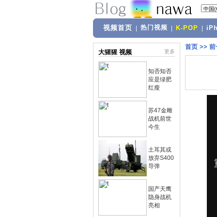
视频首页
热门视频
|
|
K-POP
|
iP
首页
>>
前
大猩猩 视频
更多
知否知否
应是绿肥
红瘦
苏47金雕
战机前世
今生
土耳其或
放弃S400
导弹
国产天鹰
隐身战机
亮相