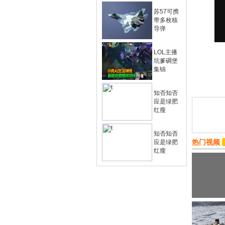
苏57可携
带多枚核
导弹
LOL主播
坑爹碉堡
集锦
知否知否
应是绿肥
红瘦
知否知否
热门视频
应是绿肥
红瘦