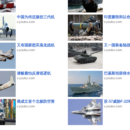
中国为何还服役三代机
印度撕毁和以
v.youku.com
v.youku.com
又有国家想买枭龙战机
又一国装备陆
v.youku.com
v.youku.com
潜艇最怕反潜巡逻机
巴基斯坦获得
v.youku.com
v.youku.com
俄成立首个北极防空营
苏-57威胁F-2
v.youku.com
v.youku.com