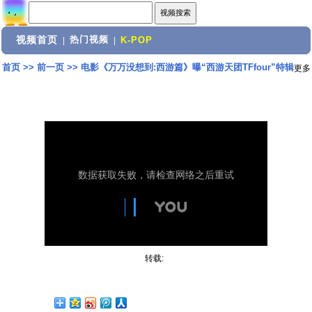
视频首页
热门视频
|
|
K-POP
首页
>>
前一页
>>
电影《万万没想到:西游篇》曝“西游天团TFfour”特辑
更多
转载: