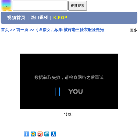
视频首页
热门视频
|
|
K-POP
首页
>>
前一页
>>
小S接女儿放学 被许老三扯衣服险走光
更多
转载: