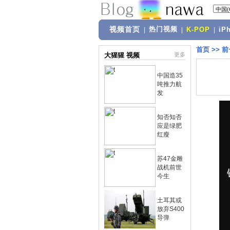
视频首页
热门视频
|
|
K-POP
|
iP
首页
>>
前
大猩猩 视频
更多
中国造35
吨推力航
发
知否知否
应是绿肥
红瘦
苏47金雕
战机前世
今生
土耳其或
放弃S400
导弹