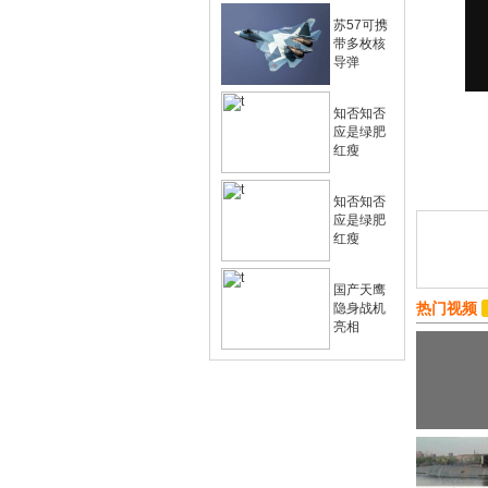
苏57可携
带多枚核
导弹
知否知否
应是绿肥
红瘦
知否知否
应是绿肥
红瘦
国产天鹰
热门视频
隐身战机
亮相