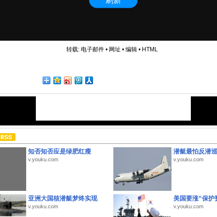
转载:
电子邮件
•
网址
•
编辑
•
HTML
知否知否应是绿肥红瘦
潜艇最怕反潜
v.youku.com
v.youku.com
亚洲大国核潜艇梦终实现
美国要涨“保护
v.youku.com
v.youku.com