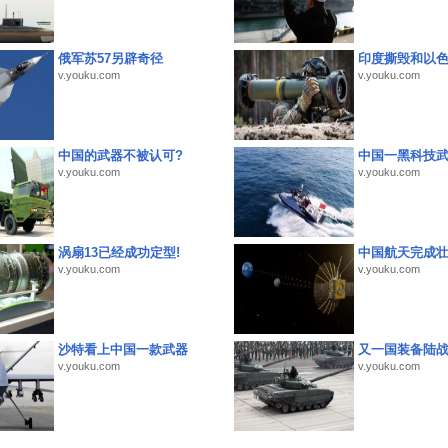
俄军苏57另辟奇径
印度撕毁和以
v.youku.com
v.youku.com
中国的武器不被认可?
中国一黑科技
v.youku.com
v.youku.com
涡扇13已经成功定型!
中国航天完成
v.youku.com
v.youku.com
沙特看上中国一款武器
又一国装备陆
v.youku.com
v.youku.com