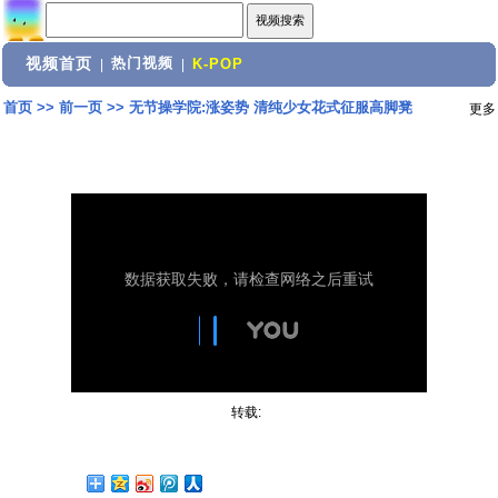
视频首页
热门视频
|
|
K-POP
首页
>>
前一页
>>
无节操学院:涨姿势 清纯少女花式征服高脚凳
更多
转载: