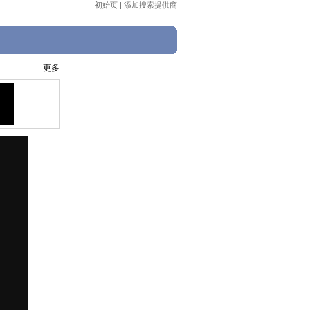
初始页
|
添加搜索提供商
更多