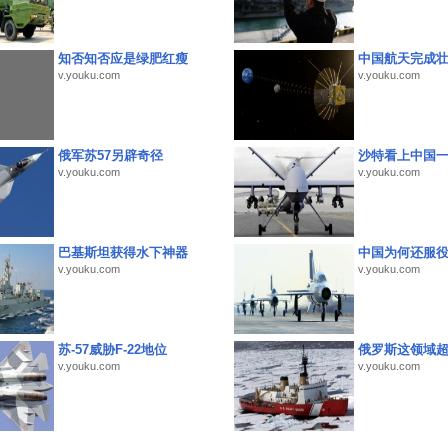
知否知否应是绿肥红瘦
中国航天完成
v.youku.com
v.youku.com
俄军苏57另辟奇径
沙特看上中国
v.youku.com
v.youku.com
巴基斯坦获得水下神器
中国为何还服
v.youku.com
v.youku.com
苏-57威胁F-22地位
俄罗斯这领域
v.youku.com
v.youku.com