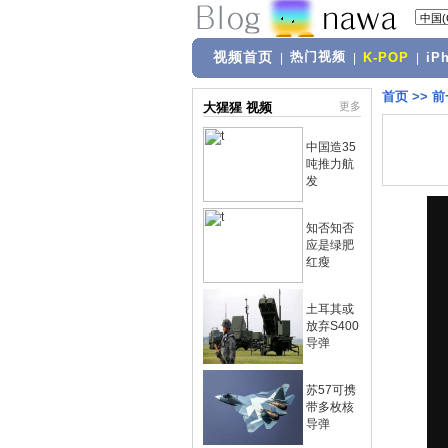
视频首页
热门视频
|
|
K-POP
|
iP
首页
>>
前
大猩猩 视频
更多
中国造35
吨推力航
发
知否知否
应是绿肥
红瘦
土耳其或
放弃S400
导弹
苏57可携
带多枚核
导弹