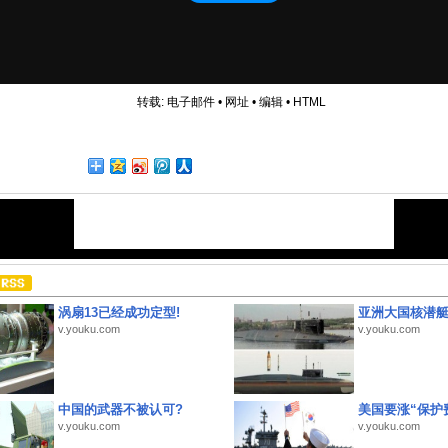
转载:
电子邮件
•
网址
•
编辑
•
HTML
涡扇13已经成功定型!
亚洲大国核潜
v.youku.com
v.youku.com
中国的武器不被认可?
美国要涨“保护
v.youku.com
v.youku.com