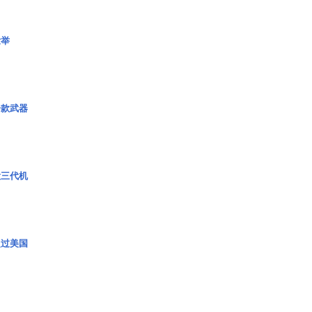
壮举
一款武器
役三代机
超过美国