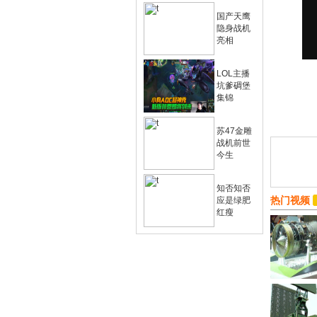
国产天鹰
隐身战机
亮相
LOL主播
坑爹碉堡
集锦
苏47金雕
战机前世
今生
知否知否
热门视频
应是绿肥
红瘦